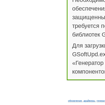
обеспечени
защищенных
требуется 
библиотек G
Для загрузк
GSoftUpd.e
«Генератор
компоненто
обновление
,
драйверы
,
генера