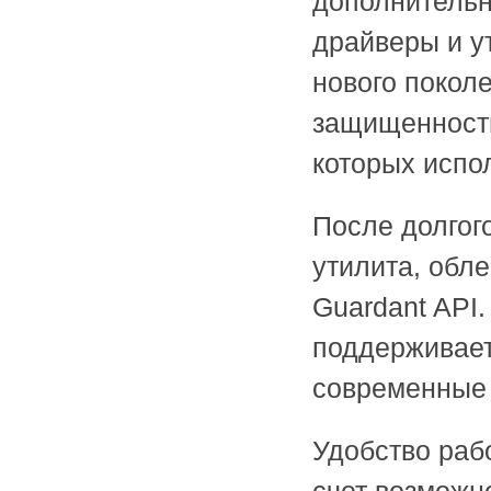
дополнительн
драйверы и у
нового покол
защищенность
которых испо
После долгог
утилита, обл
Guardant API
поддерживает
современные 
Удобство раб