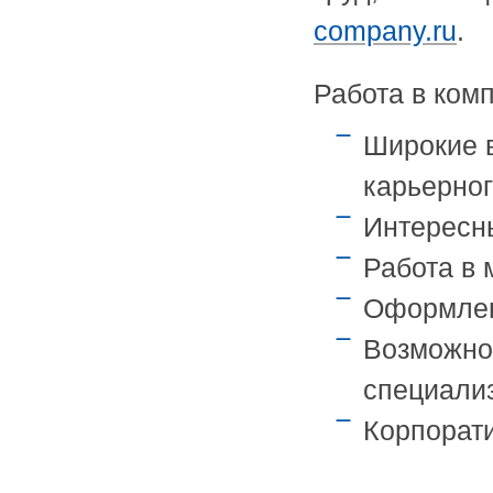
company.ru
.
Работа в ком
Широкие 
карьерног
Интересны
Работа в 
Оформлен
Возможно
специали
Корпорат