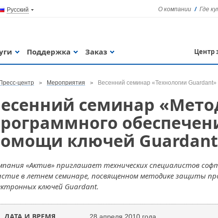
О компании
Где к
Русский
уги
Поддержка
Заказ
Центр 
Пресс-центр
Мероприятия
Весенний семинар «Технологии Guardant»
Весенний семинар «Мет
рограммного обеспечен
помощи ключей Guardant
мпания «Актив» приглашает технических специалистов соф
астие в летнем семинаре, посвященном методике защиты п
ектронных ключей Guardant.
ДАТА И ВРЕМЯ
28 апреля 2010 года