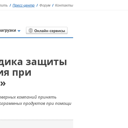
упить
Пресс-центр
Форум
Контакты
загрузки
одика защиты
ия при
»
тверных компаний принять
рограммных продуктов при помощи