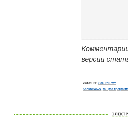
Комментарии
версии стат
Источник:
SecureNews
SecureNews
,
защита програм
ЭЛЕКТ