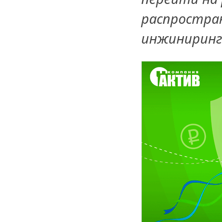
распростра
инжиниринга