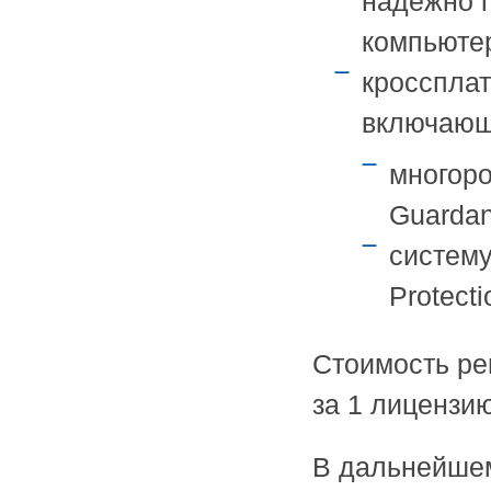
надежно 
компьютер
кросспла
включающ
многор
Guardant
систему
Protecti
Стоимость ре
за 1 лицензию
В дальнейшем