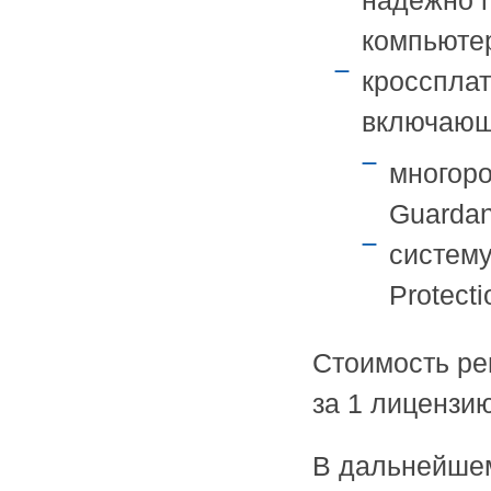
надежно 
компьютер
кросспла
включающ
многор
Guardant
систему
Protecti
Стоимость ре
за 1 лицензию
В дальнейшем