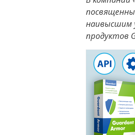
посвященны
наивысшим 
продуктов G