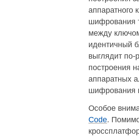
аппаратного 
шифрования т
между ключом
идентичный б
выглядит по-
построения н
аппаратных а
шифрования и
Особое внима
Code
. Помимо
кроссплатфор