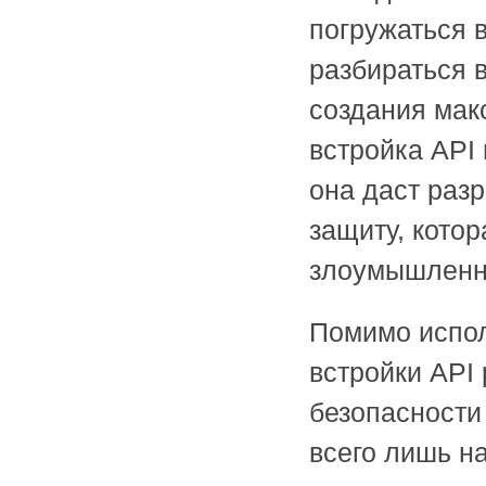
погружаться 
разбираться в
создания мак
встройка API
она даст раз
защиту, кото
злоумышленн
Помимо испол
встройки API
безопасности
всего лишь н