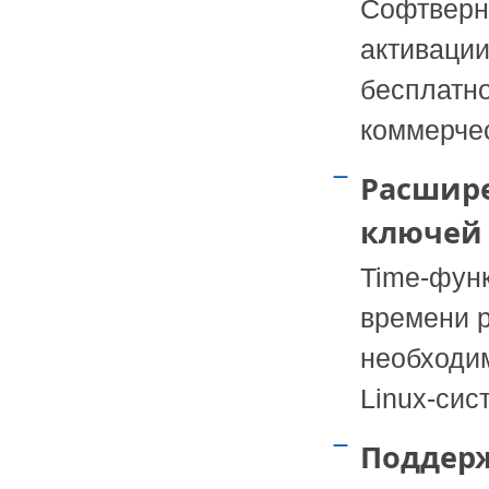
Софтверн
активации
бесплатно
коммерчес
Расшир
ключей
Time-фун
времени 
необходим
Linux-сис
Поддерж