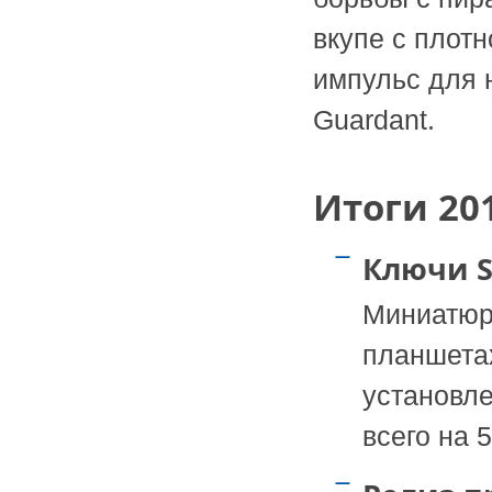
вкупе с плот
импульс для 
Guardant.
Итоги 20
Ключи S
Миниатюрн
планшетах
установле
всего на 