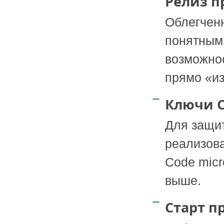
Релиз п
Облегченн
понятным
возможно
прямо «из
Ключи C
Для защи
реализов
Code micr
выше.
Старт п