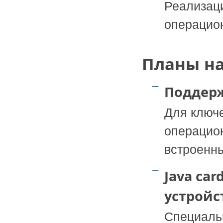
Реализаци
операцио
Планы на
Поддерж
Для ключе
операцио
встроенны
Java ca
устройс
Специальн