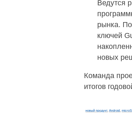
Ведутся 
программн
рынка. П
ключей Gu
накопленн
новых реш
Команда прое
итогов годов
новый продукт
,
Android
,
micro