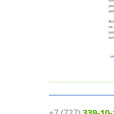
об
ра
ра
Вс
не
ра
ин
се
+7 (727)
339-10-