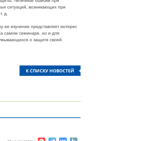
щиты, типичные ошибки при
ных ситуаций, возникающих при
. д.
у ее изучение представляет интерес
на самом семинаре, но и для
думывающихся о защите своей
К СПИСКУ НОВОСТЕЙ