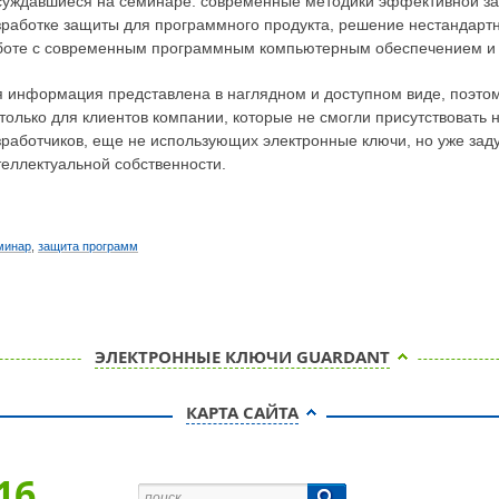
суждавшиеся на семинаре: современные методики эффективной за
зработке защиты для программного продукта, решение нестандарт
боте с современным программным компьютерным обеспечением и т
я информация представлена в наглядном и доступном виде, поэтом
 только для клиентов компании, которые не смогли присутствовать 
зработчиков, еще не использующих электронные ключи, но уже за
теллектуальной собственности.
минар
,
защита программ
ЭЛЕКТРОННЫЕ КЛЮЧИ GUARDANT
КАРТА САЙТА
16