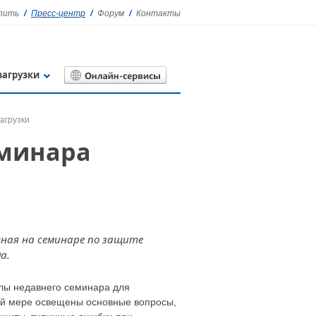
упить
Пресс-центр
Форум
Контакты
загрузки
агрузки
еминара
нная на семинаре по защите
а.
алы недавнего семинара для
ной мере освещены основные вопросы,