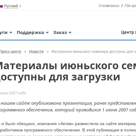
О компании
Где к
Русский
уги
Поддержка
Заказ
Центр 
Пресс-центр
Новости
Материалы июньского семинара доступны для з
Материалы июньского с
оступны для загрузки
июля 2007 года
 нашем сайте опубликована презентация, ранее представле
ограммного обеспечения, который проводился 1 июня 2007 год
к и было обещано, компания «Актив» разместила на сайте матери
зработчиков программного обеспечения. В этой публикации в пол