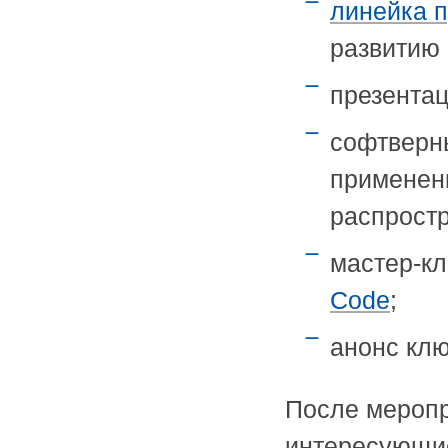
линейка п
развитию 
презентац
софтверн
применен
распрост
мастер-кл
Code
;
анонс клю
После меропр
интересующие