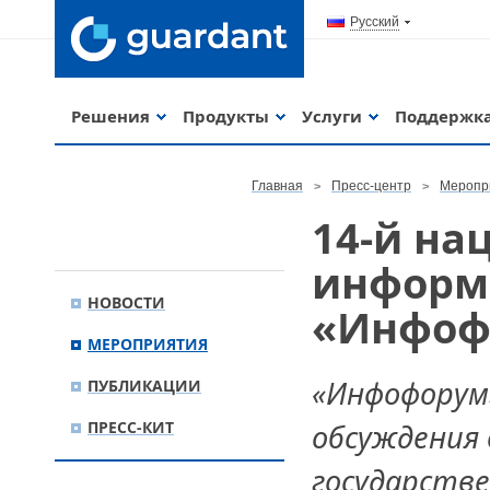
Русский
Решения
Продукты
Услуги
Поддержк
Главная
Пресс-центр
Меропр
14-й н
информ
НОВОСТИ
«Инфоф
МЕРОПРИЯТИЯ
«Инфофорум
ПУБЛИКАЦИИ
ПРЕСС-КИТ
обсуждения
государстве