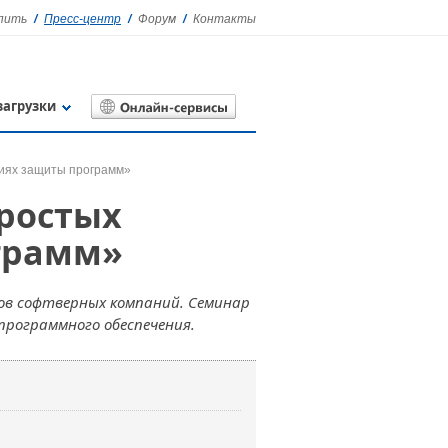
упить
Пресс-центр
Форум
Контакты
загрузки
гиях защиты программ»
ростых
грамм»
ов софтверных компаний. Семинар
программного обеспечения.