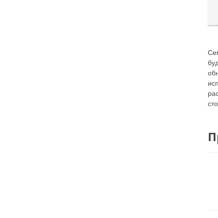
Се
бу
об
ис
ра
ст
П