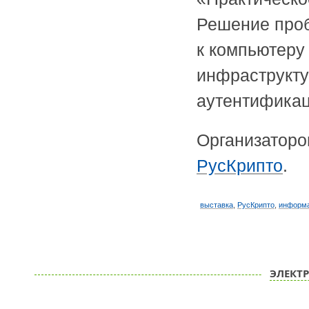
Решение проб
к компьютеру
инфраструкту
аутентификац
Организатор
РусКрипто
.
выставка
,
РусКрипто
,
информа
ЭЛЕКТ